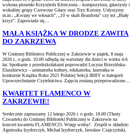
wykona piosenki Krzysztofa Klenczona – kompozytora, gitarzysty i
wokalisty grupy Czerwone Gitary oraz Trzy Korony. Usłyszymy
m.in.: „Kwiaty we włosach”, „10 w skali Beauforta” czy też „Biały
krzyż”. Zapowiada się…
MAŁA KSIĄŻKA W DRODZE ZAWITA
DO ZAKRZEWA
W Gminnej Bibliotece Publicznej w Zakrzewie w piątek, 8 maja
2026 r., o godz. 10.00 odbędą się warsztaty dla dzieci w wieku 4-6
lat. Spotkanie z przedszkolakami poprowadzi Lucyna Brzezińska-
Eluszkiewicz – animatorka kultury, edukatorka, laureatka w
konkursie Książka Roku 2021 Polskiej Sekcji IBBY w kategorii
Upowszechnianie Czytelnictwa. Zajęcia zostaną przeprowadzone…
KWARTET FLAMENCO W
ZAKRZEWIE!
Serdecznie zapraszamy 12 lutego 2026 r. o godz. 18.00 (Tłusty
Czwartek) do Gminnej Biblioteki Publicznej w Zakrzewie na
koncert kwartetu FLAMENCO. Wstęp wolny! Zespół w składzie:
Agnieszka Izydorczyk, Michał Izydorczyk, Jarosław Czajczyński,