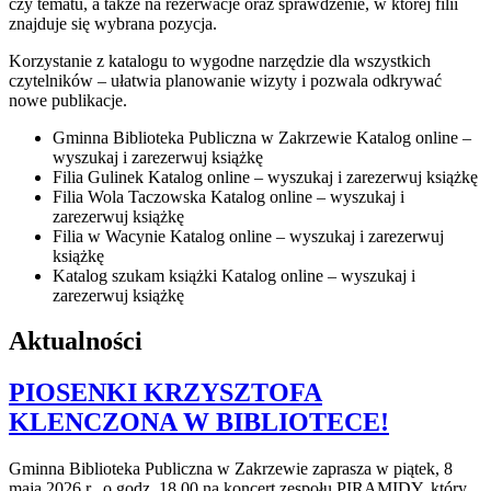
czy tematu, a także na rezerwacje oraz sprawdzenie, w której filii
znajduje się wybrana pozycja.
Korzystanie z katalogu to wygodne narzędzie dla wszystkich
czytelników – ułatwia planowanie wizyty i pozwala odkrywać
nowe publikacje.
Gminna Biblioteka Publiczna w Zakrzewie
Katalog online –
wyszukaj i zarezerwuj książkę
Filia Gulinek
Katalog online – wyszukaj i zarezerwuj książkę
Filia Wola Taczowska
Katalog online – wyszukaj i
zarezerwuj książkę
Filia w Wacynie
Katalog online – wyszukaj i zarezerwuj
książkę
Katalog szukam książki
Katalog online – wyszukaj i
zarezerwuj książkę
Aktualności
PIOSENKI KRZYSZTOFA
KLENCZONA W BIBLIOTECE!
Gminna Biblioteka Publiczna w Zakrzewie zaprasza w piątek, 8
maja 2026 r., o godz. 18.00 na koncert zespołu PIRAMIDY, który